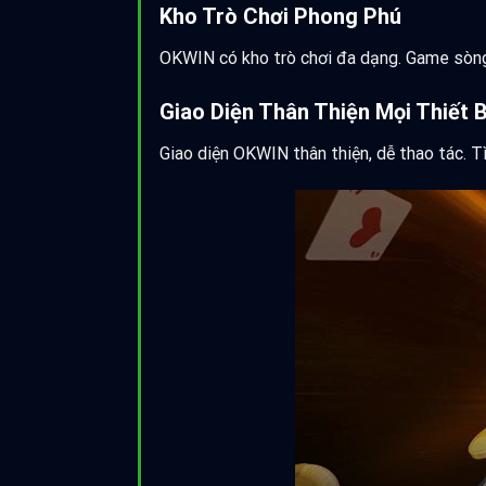
Kho Trò Chơi Phong Phú
OKWIN có kho trò chơi đa dạng. Game sòng b
Giao Diện Thân Thiện Mọi Thiết B
Giao diện OKWIN thân thiện, dễ thao tác. 