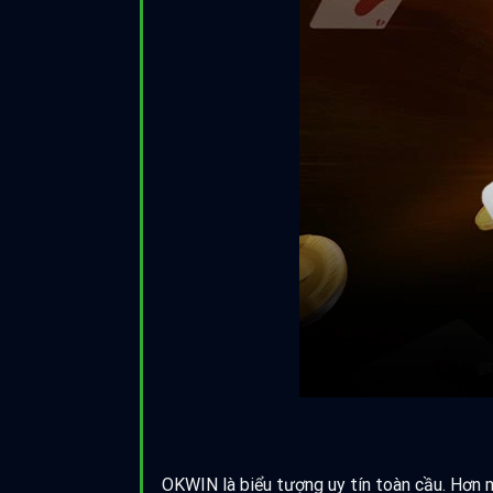
OKWIN là biểu tượng uy tín toàn cầu. Hơn 