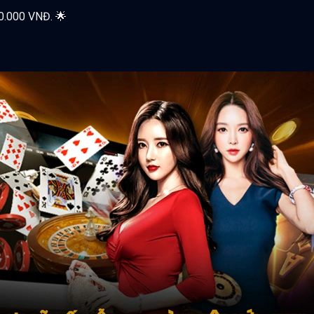
0.000 VNĐ. 🌟