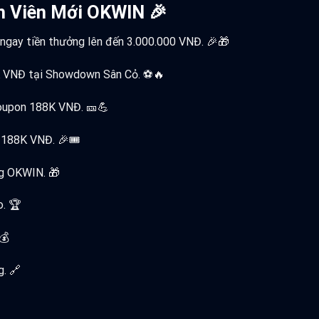
h Viên Mới OKWIN 🎉
ngay tiền thưởng lên đến 3.000.000 VNĐ. 🎉🎁
K VNĐ tại Showdown Sân Cỏ. ⚽🔥
coupon 188K VNĐ. 🎫💪
-188K VNĐ. 🎉🎟️
g OKWIN. 🎁
o. 🏆
💰
g. 🔗