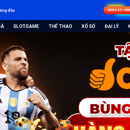
hàng đầu
ĐĂNG KÝ +88
GÀ
SLOTGAME
THỂ THAO
XỔ SỐ
ĐẠI LÝ