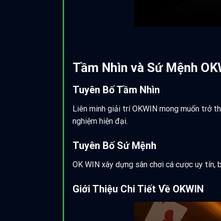
Tầm Nhìn và Sứ Mệnh OK
Tuyên Bố Tầm Nhìn
Liên minh giải trí OKWIN
mong muốn trở thàn
nghiệm hiện đại.
Tuyên Bố Sứ Mệnh
OK WIN xây dựng sân chơi cá cược uy tín, 
Giới Thiệu Chi Tiết Về OKWIN