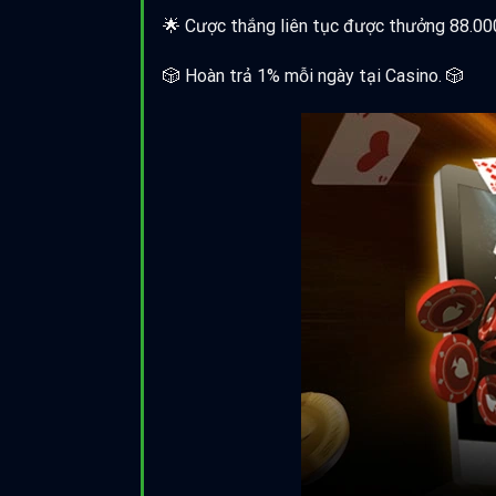
🌟 Cược thắng liên tục được thưởng 88.00
🎲 Hoàn trả 1% mỗi ngày tại Casino. 🎲