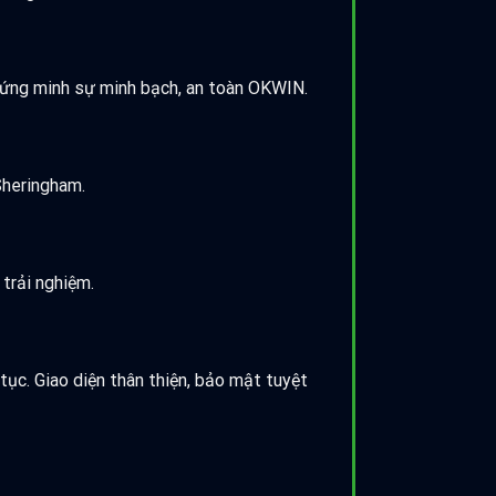
ng minh sự minh bạch, an toàn OKWIN.
Sheringham.
 trải nghiệm.
 tục. Giao diện thân thiện, bảo mật tuyệt