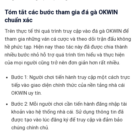
Tóm tắt các bước tham gia đá gà OKWIN
chuẩn xác
Trên thực tế thì quá trình truy cập vào đá gà OKWIN để
tham gia những ván cá cược và theo dõi trận đấu không
hề phức tạp. Hiện nay thao tác này đã được chia thành
nhiều bước nhỏ hỗ trợ quá trình tìm hiểu và thực hiện
của mọi người cũng trở nên đơn giản hơn rất nhiều.
Bước 1: Người chơi tiến hành truy cập một cách trực
tiếp vào giao diện chính thức của nền tảng nhà cái
OKWIN uy tín.
Bước 2: Mỗi người chơi cần tiến hành đăng nhập tài
khoản vào hệ thống nhà cái. Sử dụng thông tin đã
được tạo vào lúc đăng ký để truy cập và đảm bảo
chúng chính chủ.