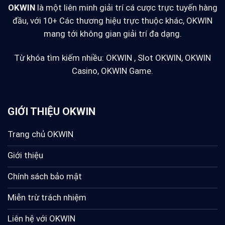
OKWIN
là một liên minh giải trí cá cược trực tuyến hàng
đầu, với 10+ Các thương hiệu trực thuộc khác, OKWIN
mang tới không gian giải trí đa dạng.
Từ khóa tìm kiếm nhiều: OKWIN , Slot OKWIN, OKWIN
Casino, OKWIN Game.
GIỚI THIỆU OKWIN
Trang chủ OKWIN
Giới thiệu
Chính sách bảo mật
Miễn trừ trách nhiệm
Liên hệ với OKWIN