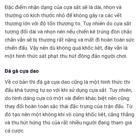
Đặc điểm nhận dạng của cựa sắt sẽ là dài, nhọn và
thường có kích thước nhỏ để không gây ra các vết
thương lớn với độ tổn thương to. Tuy nhiên do cựa sắt
tương đối dài và nhọn nên nếu chiến kê trúng đòn chắc
chắn vẫn sẽ bị thương rất nặng và mất đi hoàn toàn sức
chiến đấu. Vậy nên dù không quá khốc liệt, đây vẫn là
một hình thức sát phạt thu hút đông đảo người chơi.
Đá gà cựa dao
Về cơ bản thì đá gà cựa dao cũng là một hình thức thi
đấu khá tương tự so với khi sử dụng cựa sắt. Tuy nhiên,
do hình dáng cựa có một vài điểm khác biệt nên cũng
thay đổi hoàn toàn sắc thái đặc trưng của trận đấu. Từ
đó tạo nên một không khí vô cùng khốc liệt, căng thẳng
và thu hút hứng thú của rất nhiều người đang tham gia
cá cược.