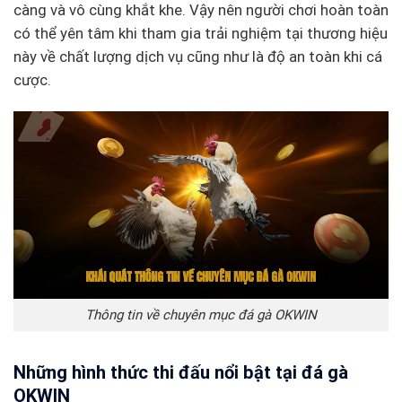
càng và vô cùng khắt khe. Vậy nên người chơi hoàn toàn
có thể yên tâm khi tham gia trải nghiệm tại thương hiệu
này về chất lượng dịch vụ cũng như là độ an toàn khi cá
cược.
Thông tin về chuyên mục đá gà OKWIN
Những hình thức thi đấu nổi bật tại đá gà
OKWIN