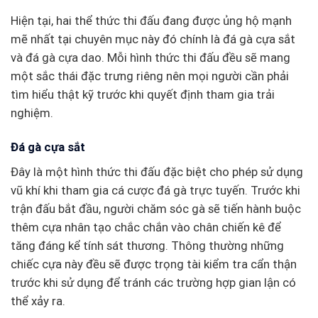
Hiện tại, hai thể thức thi đấu đang được ủng hộ mạnh
mẽ nhất tại chuyên mục này đó chính là đá gà cựa sắt
và đá gà cựa dao. Mỗi hình thức thi đấu đều sẽ mang
một sắc thái đặc trưng riêng nên mọi người cần phải
tìm hiểu thật kỹ trước khi quyết định tham gia trải
nghiệm.
Đá gà cựa sắt
Đây là một hình thức thi đấu đặc biệt cho phép sử dụng
vũ khí khi tham gia cá cược đá gà trực tuyến. Trước khi
trận đấu bắt đầu, người chăm sóc gà sẽ tiến hành buộc
thêm cựa nhân tạo chắc chắn vào chân chiến kê để
tăng đáng kể tính sát thương. Thông thường những
chiếc cựa này đều sẽ được trọng tài kiểm tra cẩn thận
trước khi sử dụng để tránh các trường hợp gian lận có
thể xảy ra.