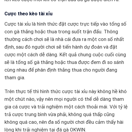
Cược theo kèo tài xỉu
Cược tài xỉu là hình thức đặt cược trực tiếp vào tổng số
con gà thắng hoặc thua trong suốt trận đấu. Thông
thường cách chơi sẽ là nhà cái đưa ra một con số nhất
định, sau đó người chơi sẽ tiến hành dự đoán và đặt
cược một cách dễ dàng. Kết quả chung cuộc cuối cùng
sẽ là tổng số gà thắng hoặc thua được đem đi so sánh
cùng nhau để phân định thắng thua cho người đang
tham gia.
Trên thực tế thì hình thức cược tài xỉu này không hề khó
một chút nào, vậy nên mọi người có thể dễ dàng tham
gia cá cược và trải nghiệm một cách thoải mái. Với tỷ lệ
trả cược trung bình vừa phải, không quá thấp cũng
không quá cao, nên đa số người chơi đều cảm thấy hài
lòng khi trải nghiệm tại đá gà OKWIN.