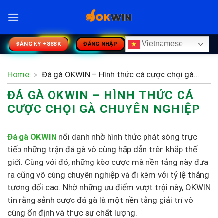
Chuyển
đến
nội
Vietnamese
dung
ĐĂNG KÝ +888K
ĐĂNG NHẬP
Home
»
Đá gà OKWIN – Hình thức cá cược chọi gà
chuyên nghiệp
ĐÁ GÀ OKWIN – HÌNH THỨC CÁ
CƯỢC CHỌI GÀ CHUYÊN NGHIỆP
Đá gà OKWIN
nổi danh nhờ hình thức phát sóng trực
tiếp những trận đá gà vô cùng hấp dẫn trên khắp thế
giới. Cùng với đó, những kèo cược mà nền tảng này đưa
ra cũng vô cùng chuyên nghiệp và đi kèm với tỷ lệ thắng
tương đối cao. Nhờ những ưu điểm vượt trội này, OKWIN
tin rằng sảnh cược đá gà là một nền tảng giải trí vô
cùng ổn định và thực sự chất lượng.