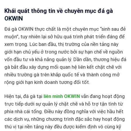
Khái quát thông tin về chuyên mục đá gà
OKWIN
Đá gà OKWIN thực chất là một chuyên mục “sinh sau đẻ
muộn”, tuy nhiên lại sở hữu quá trình phát triển đáng để
xem trọng. Lúc ban đầu, thị trường của nền tảng này
giới hạn chủ yếu ở trong nước bởi sự hạn chế về nguồn
vốn đầu tư và khả năng quản lý. Dần dần, thương hiệu đá
gà bắt đầu xây dựng mối quan hệ liên kết chặt chẽ với
nhiều trường gà trên khắp quốc tế và thành công mở
rộng giới hạn kinh doanh tương đối tốt.
Hiện tại, đá gà tại
liên minh OKWIN
vẫn đang hoạt động
trực tiếp dưới sự quản lý chặt chẽ và hỗ trợ tận tình từ
phía nhà cái tổng. Điều này đồng nghĩa với việc hầu hết
các dịch vụ, những chương trình đặc sắc hay hoạt động
thú vị tại nền tảng này đều được kiểm định vô cùng kỹ