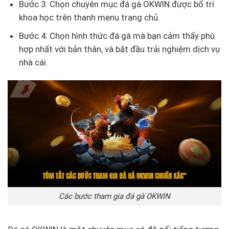
Bước 3: Chọn chuyên mục đá gà OKWIN được bố trí
khoa học trên thanh menu trang chủ.
Bước 4: Chọn hình thức đá gà mà bạn cảm thấy phù
hợp nhất với bản thân, và bắt đầu trải nghiệm dịch vụ
nhà cái.
Các bước tham gia đá gà OKWIN