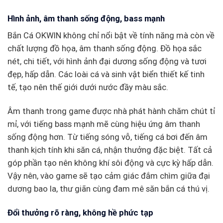
Hình ảnh, âm thanh sống động, bass mạnh
Bắn Cá OKWIN không chỉ nổi bật về tính năng mà còn về
chất lượng đồ họa, âm thanh sống động. Đồ họa sắc
nét, chi tiết, với hình ảnh đại dương sống động và tươi
đẹp, hấp dẫn. Các loài cá và sinh vật biển thiết kế tinh
tế, tạo nên thế giới dưới nước đầy màu sắc.
Âm thanh trong game được nhà phát hành chăm chút tỉ
mỉ, với tiếng bass mạnh mẽ cùng hiệu ứng âm thanh
sống động hơn. Từ tiếng sóng vỗ, tiếng cá bơi đến âm
thanh kịch tính khi săn cá, nhận thưởng đặc biệt. Tất cả
góp phần tạo nên không khí sôi động và cực kỳ hấp dẫn.
Vậy nên, vào game sẽ tạo cảm giác đắm chìm giữa đại
dương bao la, thư giãn cùng đam mê săn bắn cá thú vị.
Đổi thưởng rõ ràng, không hề phức tạp