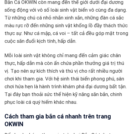
Bắn Cá OKWIN còn mang đến thế giới dưới đại dương
sống động với vô số loài sinh vật biển vô cùng đa dạng.
Từ những chú cá nhỏ nhắn xinh xắn, những đàn cá sắc
màu rực rỡ đến những sinh vật khổng lồ đầy thách thức
thực sự. Như cá mập, cá voi – tất cả đều góp mặt trong
cuộc săn đuổi kịch tính, hấp dẫn.
Mỗi loài sinh vật không chỉ mang đến cảm giác chân
thực, hấp dẫn mà còn ẩn chứa phần thưởng giá trị thú
vị. Tạo nên sự kích thích và thú vị cho rất nhiều người
chơi khi tham gia. Với hệ sinh thái biển phong phú, sân
chơi hứa hẹn là hành trình khám phá đại dương bất tận.
Tại đây bạn thoải sức thể hiện kỹ năng săn bắn, chinh
phục loài cá quý hiếm khác nhau.
Cách tham gia bắn cá nhanh trên trang
OKWIN