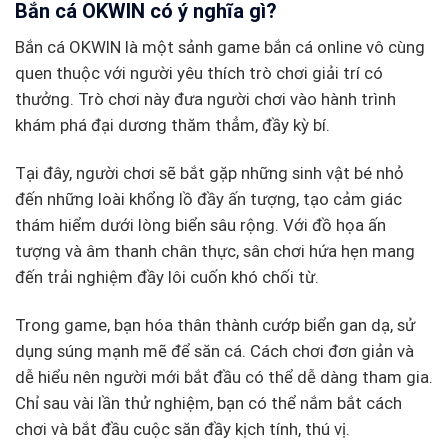
Bắn cá OKWIN có ý nghĩa gì?
Bắn cá OKWIN là một sảnh game bắn cá online vô cùng
quen thuộc với người yêu thích trò chơi giải trí có
thưởng. Trò chơi này đưa người chơi vào hành trình
khám phá đại dương thăm thẳm, đầy kỳ bí.
Tại đây, người chơi sẽ bắt gặp những sinh vật bé nhỏ
đến những loài khổng lồ đầy ấn tượng, tạo cảm giác
thám hiểm dưới lòng biển sâu rộng. Với đồ họa ấn
tượng và âm thanh chân thực, sân chơi hứa hẹn mang
đến trải nghiệm đầy lôi cuốn khó chối từ.
Trong game, bạn hóa thân thành cướp biển gan dạ, sử
dụng súng mạnh mẽ để săn cá. Cách chơi đơn giản và
dễ hiểu nên người mới bắt đầu có thể dễ dàng tham gia.
Chỉ sau vài lần thử nghiệm, bạn có thể nắm bắt cách
chơi và bắt đầu cuộc săn đầy kịch tính, thú vị.