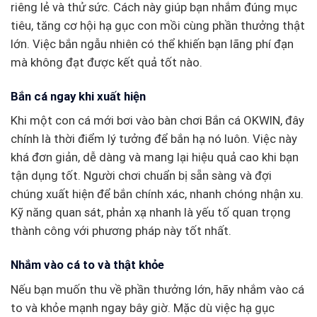
riêng lẻ và thử sức. Cách này giúp bạn nhắm đúng mục
tiêu, tăng cơ hội hạ gục con mồi cùng phần thưởng thật
lớn. Việc bắn ngẫu nhiên có thể khiến bạn lãng phí đạn
mà không đạt được kết quả tốt nào.
Bắn cá ngay khi xuất hiện
Khi một con cá mới bơi vào bàn chơi Bắn cá OKWIN, đây
chính là thời điểm lý tưởng để bắn hạ nó luôn. Việc này
khá đơn giản, dễ dàng và mang lại hiệu quả cao khi bạn
tận dụng tốt. Người chơi chuẩn bị sẵn sàng và đợi
chúng xuất hiện để bắn chính xác, nhanh chóng nhận xu.
Kỹ năng quan sát, phản xạ nhanh là yếu tố quan trọng
thành công với phương pháp này tốt nhất.
Nhắm vào cá to và thật khỏe
Nếu bạn muốn thu về phần thưởng lớn, hãy nhắm vào cá
to và khỏe mạnh ngay bây giờ. Mặc dù việc hạ gục