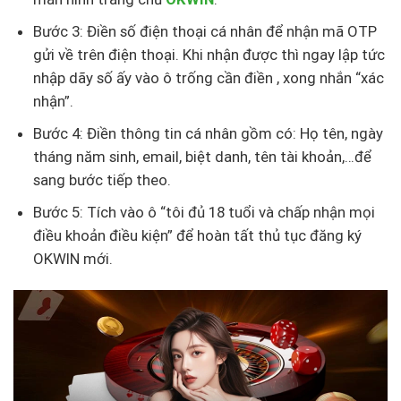
Bước 3: Điền số điện thoại cá nhân để nhận mã OTP
gửi về trên điện thoại. Khi nhận được thì ngay lập tức
nhập dãy số ấy vào ô trống cần điền , xong nhắn “xác
nhận”.
Bước 4: Điền thông tin cá nhân gồm có: Họ tên, ngày
tháng năm sinh, email, biệt danh, tên tài khoản,…để
sang bước tiếp theo.
Bước 5: Tích vào ô “tôi đủ 18 tuổi và chấp nhận mọi
điều khoản điều kiện” để hoàn tất thủ tục đăng ký
OKWIN mới.