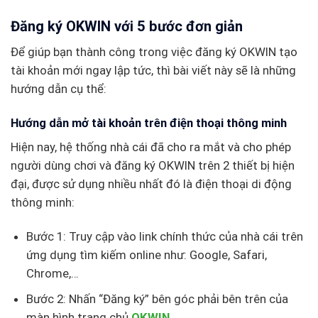
Đăng ký OKWIN với 5 bước đơn giản
Để giúp bạn thành công trong việc đăng ký OKWIN tạo
tài khoản mới ngay lập tức, thì bài viết này sẽ là những
hướng dẫn cụ thể:
Hướng dẫn mở tài khoản trên điện thoại thông minh
Hiện nay, hệ thống nhà cái đã cho ra mắt và cho phép
người dùng chơi và đăng ký OKWIN trên 2 thiết bị hiện
đại, được sử dụng nhiều nhất đó là điện thoại di động
thông minh:
Bước 1: Truy cập vào link chính thức của nhà cái trên
ứng dụng tìm kiếm online như: Google, Safari,
Chrome,…
Bước 2: Nhấn “Đăng ký” bên góc phải bên trên của
màn hình trang chủ
OKWIN
.