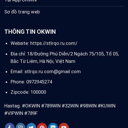
Sơ đồ trang web
THÔNG TIN OKWIN
Website:
https://stlrqo.ru.com/
Địa chỉ:
18/Đường Phú Diễn/2 Ngách 75/105, Tổ 05,
Bắc Từ Liêm, Hà Nội, Việt Nam
Email:
stlrqo.ru.com@gmail.com
Phone: 0972945274
Zipcode: 100000
Hastag: #OKWIN #789WIN #32WIN #98WIN #KUWIN
#VIPWIN #789F