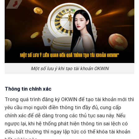
Một số lưu ý khi tạo tài khoản OKWIN
Thông tin chính xác
Trong quá trình đăng ký OKWIN để tạo tài khoản mới thì
yêu cầu mọi người điền thông tin đầy đủ, cung cấp
chính xác để dễ dàng trong các thủ tục sau này. Nếu
ngược lại, khi hệ thống phát hiện thông tin sai lệch có
điều bất thường thì ngay lập tức có thể khóa tài khoản